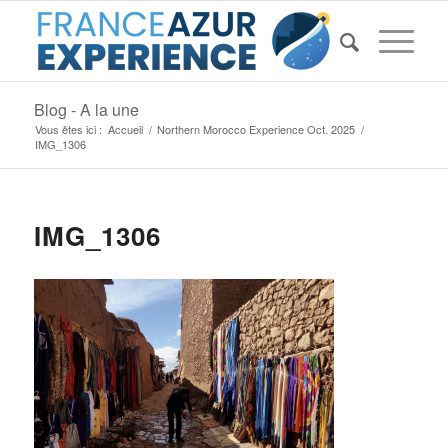
Blog - A la une
Vous êtes ici :
Accueil
/
Northern Morocco Experience Oct. 2025
/
IMG_1306
IMG_1306