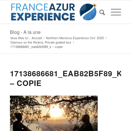
Blog - A la une
Vous êtes ici :
Accueil
/
Northern Morocco Experience Oct. 2025
/
Glamour on the Riviera, Private guided tour
/
17138686681_eab82b5f89_k – copie
17138686681_EAB82B5F89_K
– COPIE