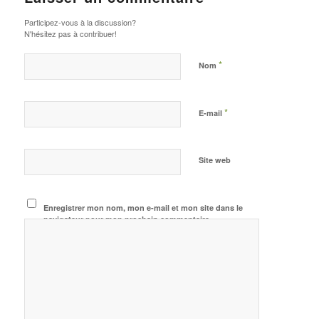
Participez-vous à la discussion?
N'hésitez pas à contribuer!
*
Nom
*
E-mail
Site web
Enregistrer mon nom, mon e-mail et mon site dans le
navigateur pour mon prochain commentaire.