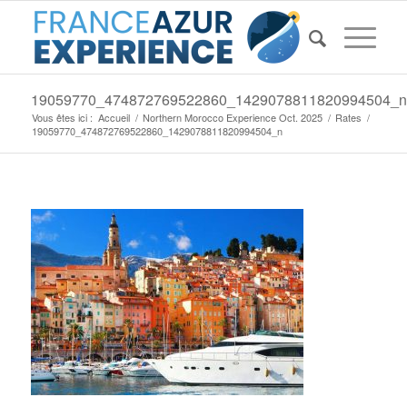
19059770_474872769522860_1429078811820994504_n
Vous êtes ici :
Accueil
/
Northern Morocco Experience Oct. 2025
/
Rates
/
19059770_474872769522860_1429078811820994504_n