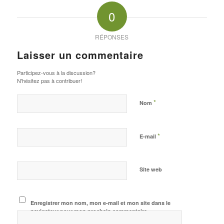
0
RÉPONSES
Laisser un commentaire
Participez-vous à la discussion?
N'hésitez pas à contribuer!
*
Nom
*
E-mail
Site web
Enregistrer mon nom, mon e-mail et mon site dans le
navigateur pour mon prochain commentaire.